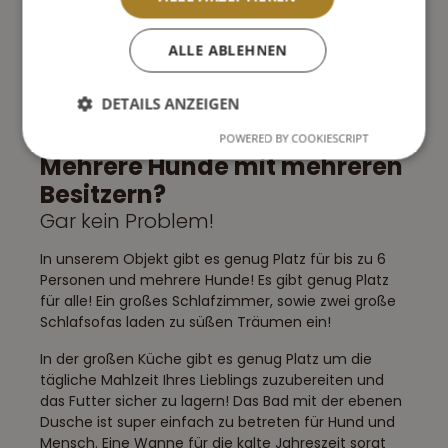
ALLE ABLEHNEN
DETAILS ANZEIGEN
POWERED BY COOKIESCRIPT
Mehrere Hunde mit mehreren
Besitzern?
Gar kein Problem!
In unserem Objekt gibt es genug Platz für bis zu 6
Personen und mehrere Hunde! Es gibt genug Platz
für alle! Ein großes Schlafzimmer, sowie zwei große
Schlafsofas laden zu süßen Träumen ein!
In der großen Küche gibt es genug Platz um die
tägliche Mahlzeit Ihres Lieblings zuzubereiten und
das Futter sicher zu lagern! Das Bad mit der ebenen
Dusche ist super einfach zu betreten für Hund und
Mensch. Eine Wanne für die kalte Jahreszeit sorgt