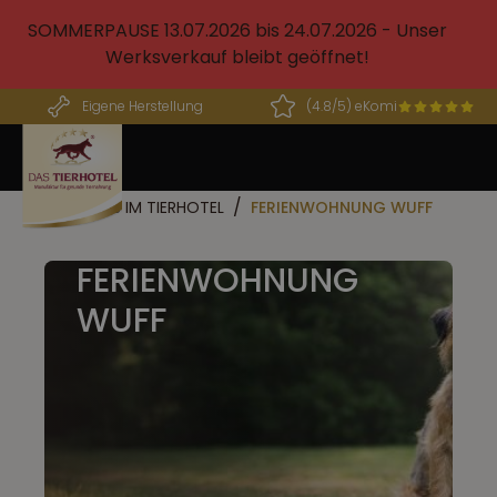
alt springen
SOMMERPAUSE 13.07.2026 bis 24.07.2026 - Unser
Werksverkauf bleibt geöffnet!
Eigene Herstellung
(4.8/5) eKomi
URLAUB IM TIERHOTEL
FERIENWOHNUNG WUFF
FERIENWOHNUNG
WUFF