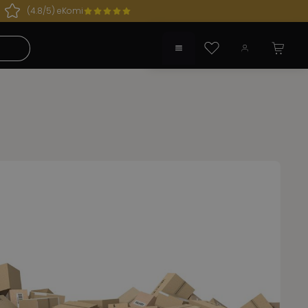
(4.8/5) eKomi
 geöffnet!
Du hast 0 Produkte auf dem Merkzette