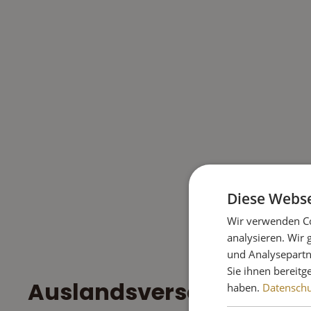
Diese Webse
Wir verwenden Co
analysieren. Wir
und Analysepartn
Sie ihnen bereitg
Auslandsversand DPD
haben.
Datenschut