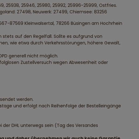
869, 25938, 25946, 25980, 25992, 25996-25999, Ostfries.
elgoland: 27498, Neuwerk: 27499, Chiemsee: 83256
87567-87569 Kleinwalsertal, 78266 Büsingen am Hochrhein
stets auf den Regelfall. Sollte es aufgrund von
en, wie etwa durch Verkehrsstörungen, höhere Gewalt,
DPD generell nicht möglich.
rfolglosen Zustellversuch wegen Abwesenheit oder
sendet werden.
tstage und erfolgt nach Reihenfolge der Bestelleingänge
ei der DHL unterwegs sein (Tag des Versandes
tag und daher übernehmen wir auch keine Garantie