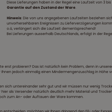
Diese Lieferungen haben in der Regel eine Laufzeit von 3 
Garantie auf den Zustand der Ware
.
Hinweis
: Die von uns angegebenen Laufzeiten beziehen sich 
unvorhersehbaren Ereignissen zu Lieferverzögerungen komm
o.ä, verlängert sich die Laufzeit dementsprechend!
Bei Lieferungen ausserhalb Deutschlands, erfolgt in der Regel
te erst probieren? Das ist natürlich kein Problem, denn in uns
ir Ihnen jedoch einmalig einen Mindermengenzuschlag in Höhe v
 sich untereinander sehr gut und wir müssen nur wenig Trocken
r hier als Versender natürlich deutlich mehr Material und Troc
ennoch zum An- oder Auftauen der Ware kommen.
n entscheiden, möchten wir Ihnen dringend den Eil- oder Expre