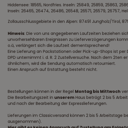
Hiddensee: 18565, Nordfries. Inseln: 25849, 25859, 25863, 25
Inseln: 26465, 26474, 26486, 26548, 26571, 26579, 26757, H
Zollausschlussgebiete in den Alpen: 87491 Jungholz/Tirol, 
Hinweis
: Die von uns angegebenen Laufzeiten beziehen sich 
unvorhersehbaren Ereignissen zu Lieferverzögerungen komm
o.ä, verlängert sich die Laufzeit dementsprechend!
Eine Lieferung an Packstationen oder Pick-up-Shops ist per 
DPD unternimmt i. d. R. 2 Zustellversuche. Nach dem 2ten e
ähnlichem, wird die Sendung automatisch retourniert.
Einen Anspruch auf Erstattung besteht nicht.
Bestellungen können in der Regel
Montag bis Mittwoch
ver
Die Bearbeitungszeit in
unserem
Haus beträgt 2 bis 5 Arbei
und nach der Bearbeitung der Expresslieferungen.
Lieferungen im Classicversand können 2 bis 5 Arbeitstage b
ausgenommen).
Hier gibt es keinen Anspruch auf Zustellung am Folge