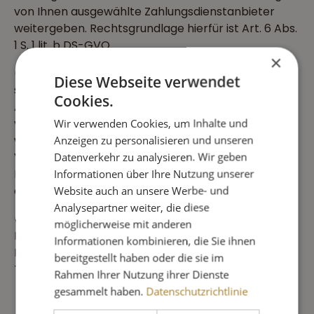
von Ihnen ausgewählte Zahlungsdienstanbieter
weitergeben. Rechtsgrundlage hierfür ist Art. 6 Abs.
1 S. 1 lit. b DS-GVO.
×
(2) Wir sind aufgrund handels- und
Diese Webseite verwendet
steuerrechtlicher Vorgaben verpflichtet, Ihre
Cookies.
Adress-, Zahlungs- und Bestelldaten für die Dauer
von zehn Jahren zu speichern. Allerdings nehmen
Wir verwenden Cookies, um Inhalte und
wir nach drei Jahren eine Einschränkung der
Anzeigen zu personalisieren und unseren
Verarbeitung vor, d. h. Ihre Daten werden nur zur
Datenverkehr zu analysieren. Wir geben
Einhaltung der gesetzlichen Verpflichtungen
Informationen über Ihre Nutzung unserer
eingesetzt.
Website auch an unsere Werbe- und
Analysepartner weiter, die diese
(3) Zur Verhinderung unberechtigter Zugriffe
möglicherweise mit anderen
Dritter auf Ihre persönlichen Daten, insbesondere
Informationen kombinieren, die Sie ihnen
Finanzdaten, wird der Bestellvorgang per TLS-
bereitgestellt haben oder die sie im
Technik verschlüsselt.
Rahmen Ihrer Nutzung ihrer Dienste
gesammelt haben.
Datenschutzrichtlinie