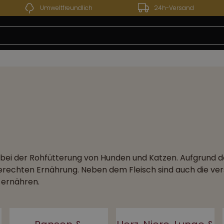
Umweltfreundlich
24h-Versand
 13.07.2026 bis 24.07.2026 - Unser Werksverkauf bleibt
 bei der Rohfütterung von Hunden und Katzen. Aufgrund de
rtgerechten Ernährung. Neben dem Fleisch sind auch die v
u ernähren.