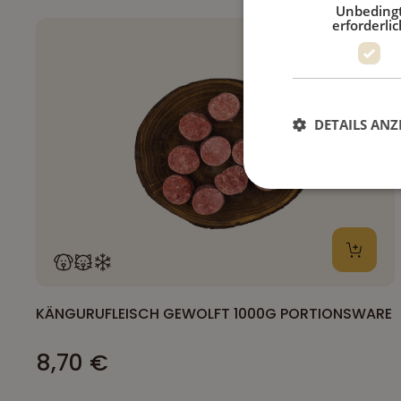
Unbeding
erforderlic
DETAILS ANZ
KÄNGURUFLEISCH GEWOLFT 1000G PORTIONSWARE
8,70 €