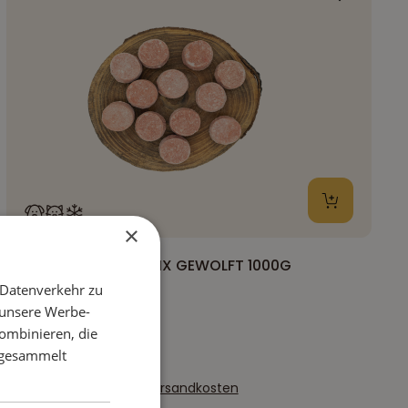
×
RINDFLEISCH-HERZ-MIX GEWOLFT 1000G
PORTIONSWARE
 Datenverkehr zu
5,80 €
 unsere Werbe-
ombinieren, die
e gesammelt
Preise inkl. MwSt. zzgl. Versandkosten