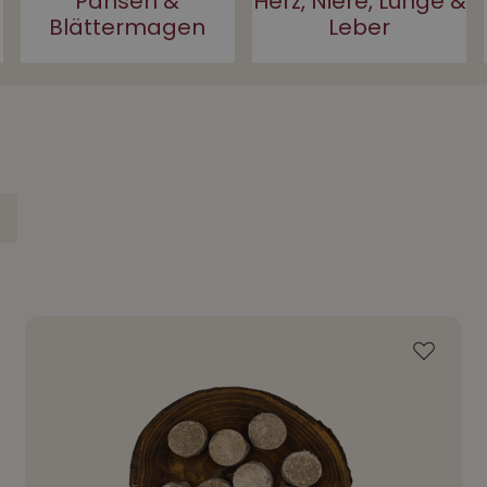
Pansen &
Herz, Niere, Lunge &
Blättermagen
Leber