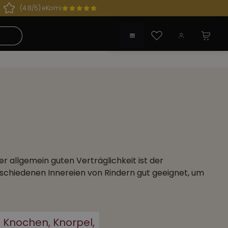
(4.8/5) eKomi
 geöffnet!
Du hast 0 Produkte auf dem Merkzette
r allgemein guten Verträglichkeit ist der
erschiedenen Innereien von Rindern gut geeignet, um
Knochen, Knorpel,