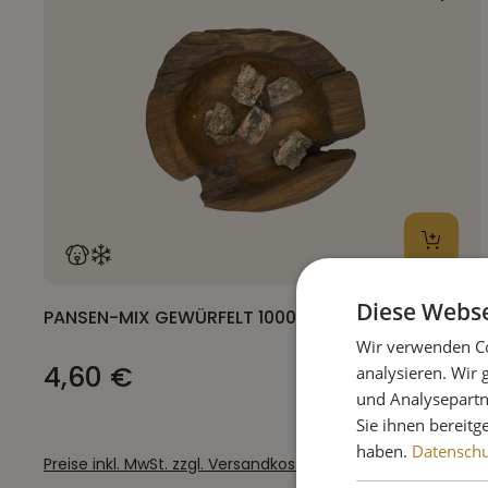
Diese Webse
PANSEN-MIX GEWÜRFELT 1000G
Wir verwenden Co
4,60 €
analysieren. Wir
und Analysepartn
Sie ihnen bereitg
haben.
Datenschut
Preise inkl. MwSt. zzgl. Versandkosten