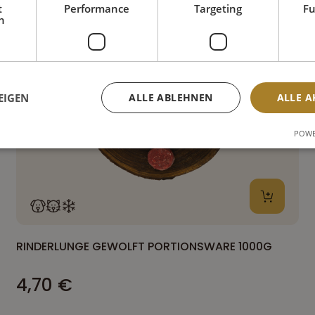
t
Performance
Targeting
Fu
h
EIGEN
ALLE ABLEHNEN
ALLE A
POWE
RINDERLUNGE GEWOLFT PORTIONSWARE 1000G
4,70 €