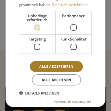
gesammelt haben.
Datenschutzrichtlinie
Sofort lieferbar
Lieferung in 1-3 Tage
Unbedingt
Performance
Produkt Anzahl: Gib den gewünschte
erforderlich
IN DEN WARENKORB
Targeting
Funktionalität
Beschreibung
ALLE AKZEPTIEREN
ALLE ABLEHNEN
INHALTSSTOFFE
DETAILS ANZEIGEN
POWERED BY COOKIESCRIPT