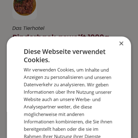
Das Tierhotel
Rinderhack gewolft 1000g
×
Portionsware
Diese Webseite verwendet
Artikelnr. 7022
Cookies.
Wir verwenden Cookies, um Inhalte und
hohe Akzeptanz
Anzeigen zu personalisieren und unseren
eiweißreich
Datenverkehr zu analysieren. Wir geben
ohne
Anteil von Knochen oder Innereien
Informationen über Ihre Nutzung unserer
Website auch an unsere Werbe- und
Analysepartner weiter, die diese
möglicherweise mit anderen
5,70 €
Informationen kombinieren, die Sie ihnen
Inkl. 7% MwSt. zzgl. Versandkosten
bereitgestellt haben oder die sie im
Rahmen Ihrer Nutzung ihrer Dienste