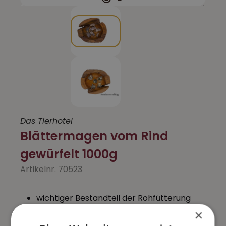
Das Tierhotel
Blättermagen vom Rind
gewürfelt 1000g
Artikelnr. 70523
wichtiger Bestandteil der Rohfütterung
gute Verträglichkeit
×