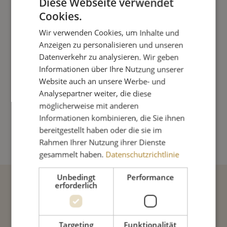
Diese Webseite verwendet
Cookies.
4,55 €
Wir verwenden Cookies, um Inhalte und
Anzeigen zu personalisieren und unseren
Inkl. 7% MwSt. zzgl. Versandkosten
Datenverkehr zu analysieren. Wir geben
Informationen über Ihre Nutzung unserer
Sofort lieferbar
Lieferung in 1-3 Tage
Website auch an unsere Werbe- und
Analysepartner weiter, die diese
Produkt Anzahl: Gib den gewünschte
möglicherweise mit anderen
Informationen kombinieren, die Sie ihnen
IN DEN WARENKORB
bereitgestellt haben oder die sie im
Rahmen Ihrer Nutzung ihrer Dienste
gesammelt haben.
Datenschutzrichtlinie
Unbedingt
Performance
erforderlich
Beschreibung
Targeting
Funktionalität