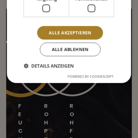
INHALTSSTOFFE
ALLE AKZEPTIEREN
ALLE ABLEHNEN
72%
15%
5%
DETAILS ANZEIGEN
POWERED BY COOKIESCRIPT
F
R
R
E
O
O
U
H
H
C
P
F