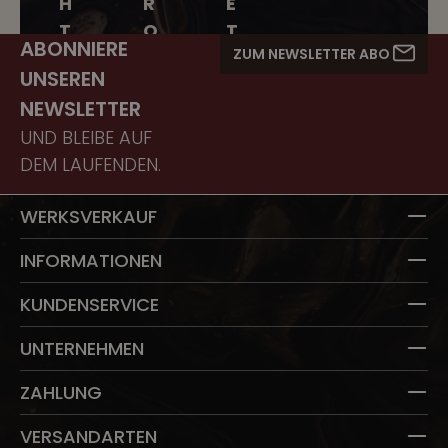
H
R
E
T
O
T
ABONNIERE
ZUM NEWSLETTER ABO
I
T
T
UNSEREN
G
EI
NEWSLETTER
K
N
UND BLEIBE AUF
EI
DEM LAUFENDEN.
T
WERKSVERKAUF
INFORMATIONEN
KUNDENSERVICE
UNTERNEHMEN
ZAHLUNG
VERSANDARTEN