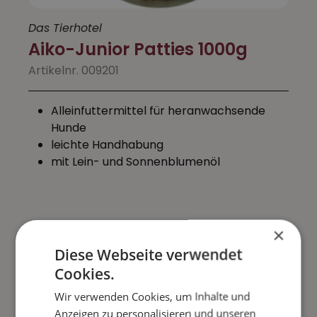
Das Tierhotel
Aiko-Junior Patties 1000g
Artikelnr. 009201
Alleinfuttermittel für heranwachsende
Hunde
leichte Handhabung
mit Lein- und Sonnenblumenöl
4,99 €
×
Inkl. 7% MwSt. zzgl. Versandkosten
Diese Webseite verwendet
Cookies.
Sofort lieferbar
Lieferung in 1-3 Tage
Wir verwenden Cookies, um Inhalte und
Anzeigen zu personalisieren und unseren