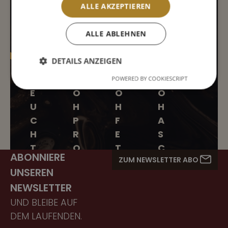
ALLE AKZEPTIEREN
68%
14,3%
13,7%
2,3
ALLE ABLEHNEN
DETAILS ANZEIGEN
F
R
R
R
POWERED BY COOKIESCRIPT
E
O
O
O
U
H
H
H
C
P
F
A
H
R
E
S
T
O
T
C
ABONNIERE
ZUM NEWSLETTER ABO
I
T
T
H
UNSEREN
G
EI
E
NEWSLETTER
K
N
UND BLEIBE AUF
EI
DEM LAUFENDEN.
T