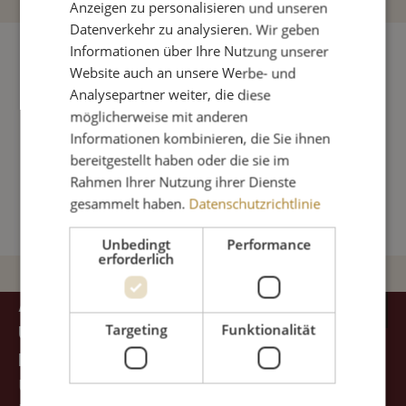
Anzeigen zu personalisieren und unseren
Datenverkehr zu analysieren. Wir geben
Informationen über Ihre Nutzung unserer
Produkte filtern
Website auch an unsere Werbe- und
Analysepartner weiter, die diese
möglicherweise mit anderen
Sortierung
Informationen kombinieren, die Sie ihnen
bereitgestellt haben oder die sie im
Rahmen Ihrer Nutzung ihrer Dienste
Keine Produkte gefunden.
gesammelt haben.
Datenschutzrichtlinie
Unbedingt
Performance
erforderlich
ABONNIERE
ZUM NEWSLETTER ABO
UNSEREN
Targeting
Funktionalität
NEWSLETTER
UND BLEIBE AUF