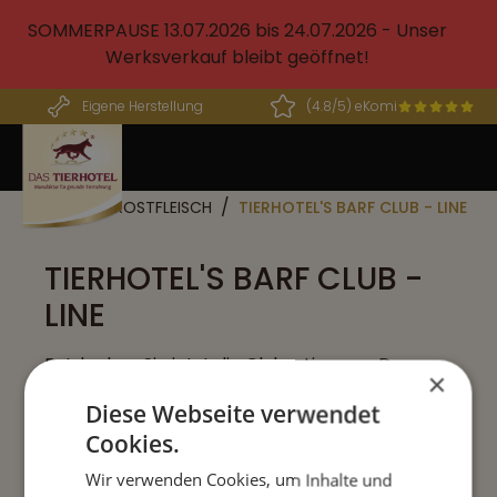
alt springen
SOMMERPAUSE 13.07.2026 bis 24.07.2026 - Unser
Werksverkauf bleibt geöffnet!
Eigene Herstellung
(4.8/5) eKomi
BARF FROSTFLEISCH
TIERHOTEL'S BARF CLUB - LINE
TIERHOTEL'S BARF CLUB -
LINE
Entdecken Sie jetzt die Club - Line von Das
×
Tierhotel für Züchter und Großverbraucher.
Diese Webseite verwendet
Hier erhalten Sie gewolfte Artikel in der 1000g
Cookies.
Großverpackung für Großrudel-Fütterer!
Wir verwenden Cookies, um Inhalte und