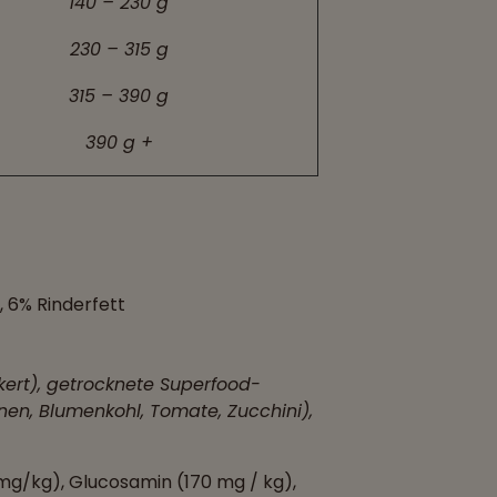
140 – 230 g
230 – 315 g
315 – 390 g
390 g +
, 6% Rinderfett
kert), getrocknete Superfood-
nen, Blumenkohl, Tomate, Zucchini),
2 mg/kg), Glucosamin (170 mg / kg),