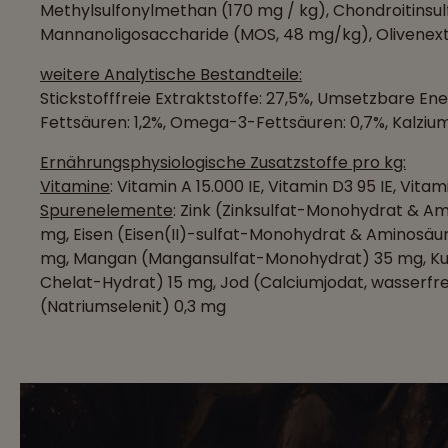
Methylsulfonylmethan (170 mg / kg), Chondroitinsulf
Mannanoligosaccharide (MOS, 48 mg/kg), Olivenextr
weitere Analytische Bestandteile:
Stickstofffreie Extraktstoffe: 27,5%, Umsetzbare E
Fettsäuren: 1,2%, Omega-3-Fettsäuren: 0,7%, Kalzium:
Ernährungsphysiologische Zusatzstoffe pro kg:
Vitamine
: Vitamin A 15.000 IE, Vitamin D3 95 IE, Vitami
Spurenelemente
: Zink (Zinksulfat-Monohydrat & A
mg, Eisen (Eisen(II)-sulfat-Monohydrat & Aminosäu
mg, Mangan (Mangansulfat-Monohydrat) 35 mg, Ku
Chelat-Hydrat) 15 mg, Jod (Calciumjodat, wasserfrei
(Natriumselenit) 0,3 mg