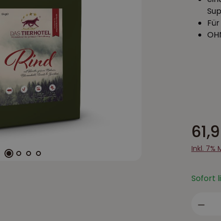
Sup
Für
OHN
61,
Inkl. 7%
Sofort 
Prod