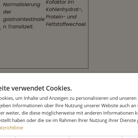
Kofaktor im
Normalisierung
Kohlenhydrat-,
der
Protein- und
gastrointestinale
Fettstoffwechsel.
n Transitzeit.
e
 MOS (Mannan-Oligosaccharide) und
ite verwendet Cookies.
terstützen die Entwicklung einer
okies, um Inhalte und Anzeigen zu personalisieren und unseren
ng
.
 geben Informationen über Ihre Nutzung unserer Website auch an
er weiter, die diese möglicherweise mit anderen Informationen k
rigeren Temperaturen, um den Hunden
estellt haben oder die sie im Rahmen Ihrer Nutzung ihrer Dienst
isten.
zrichtlinie