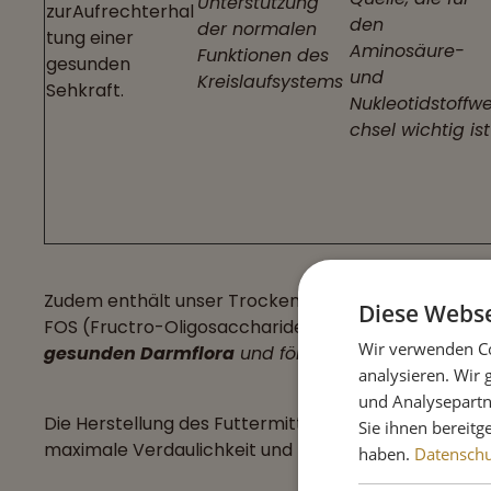
Unterstützung
zurAufrechterhal
den
der normalen
tung einer
Aminosäure-
Funktionen des
gesunden
und
Kreislaufsystems
Sehkraft.
Nukleotidstoffw
chsel wichtig ist
Zudem enthält unser Trockenfutter die Präbiotika
Diese Webse
FOS (Fructro-Oligosaccharide).
Beide Präbiotika un
Wir verwenden Co
gesunden Darmflora
und fördern so die
Verdauu
analysieren. Wir
und Analysepartn
Die Herstellung des Futtermittels erfolgt bei nied
Sie ihnen bereitg
maximale Verdaulichkeit und Nährwerte zu gewährle
haben.
Datenschut