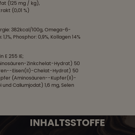
at (125 mg / kg),
akt (0,01 %)
nergie: 382kcal/100g, Omega-6-
 1,1%, Phosphor: 0,9%, Kollagen 14%
n E 255 IE;
minosäuren-Zinkchelat-Hydrat) 50
ren--Eisen(II)-Chelat-Hydrat) 50
pfer (Aminosäuren--Kupfer(II)-
 und Caliumjodat) 1,6 mg, Selen
INHALTSSTOFFE