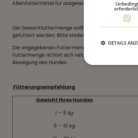
Alleinfuttermittel für ausgewachsene Hunde.
Unbeding
erforderlic
Die Gesamtfuttermenge sollte auf zwei Mahlzeiten v
gefüttert werden. Bitte stellen Sie Ihrem Hund stets
DETAILS ANZ
Die angegebenen Futtermengen sind Richtwerte und
Futtermenge richtet sich neben dem Körpergewicht 
Bewegung des Hundes.
Fütterungsempfehlung
Gewicht Ihres Hundes
1 – 5 kg
5 – 10 kg