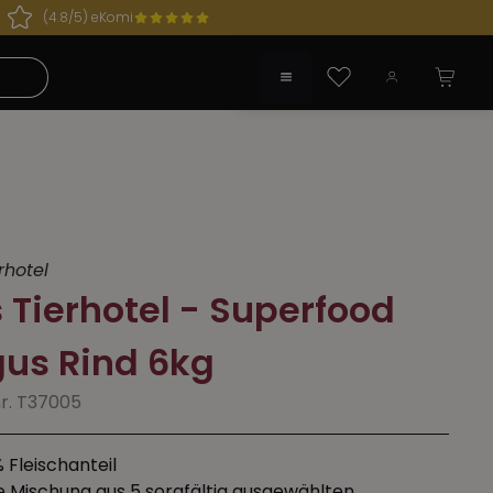
(4.8/5) eKomi
 geöffnet!
Du hast 0 Produkte auf dem Merkzette
rhotel
 Tierhotel - Superfood
us Rind 6kg
nr. T37005
 Fleischanteil
e Mischung aus 5 sorgfältig ausgewählten