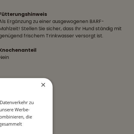
Fütterungshinweis
Als Ergänzung zu einer ausgewogenen BARF-
Mahlzeit! Stellen Sie sicher, dass Ihr Hund ständig mit
genügend frischem Trinkwasser versorgt ist.
Knochenanteil
Nein
×
 Datenverkehr zu
 unsere Werbe-
ombinieren, die
e gesammelt