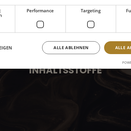
t
Performance
Targeting
Fu
che Empfehlung. Sie sollten ggf. je
h
sst werden.
EIGEN
ALLE ABLEHNEN
ALLE A
POWE
INHALTSSTOFFE