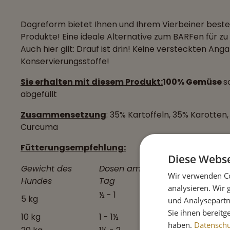
Dogreform bietet Ihnen und Ihrem Vierbeiner beste
Produkte! Eine ideale Alternative zum BARFen für zu
Auch hier gilt: Drauf ist drin! Keine versteckten An
Konservierungsstoffe!
Sie erhalten mit diesem Produkt:
100% Gemüse
s
abgefüllt
Zusammensetzung
: 35% Kartoffeln, 35% Karotten,
Curcuma
Fütterungsempfehlung:
Diese Webse
Gewicht des
Dosen am
Wir verwenden Co
Hundes
Tag
analysieren. Wir
½ - 1
5 kg
und Analysepartn
Sie ihnen bereitg
10 kg
1 - 1½
haben.
Datenschut