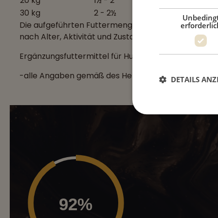
20 kg
1½ - 2
30 kg
2 - 2½
Unbeding
Die aufgeführten Futtermengen sind eine unverbindli
erforderlic
nach Alter, Aktivität und Zustand des Tieres angepa
Ergänzungsfuttermittel für Hunde
-alle Angaben gemäß des Herstellers-
DETAILS ANZ
92%