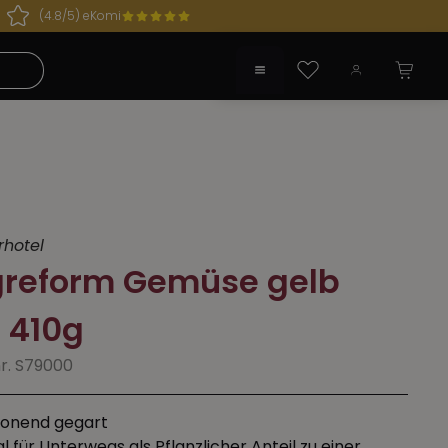
(4.8/5) eKomi
 geöffnet!
Du hast 0 Produkte auf dem Merkzette
rhotel
reform Gemüse gelb
 410g
nr. S79000
onend gegart
al für Unterwegs als Pflanzlicher Anteil zu einer