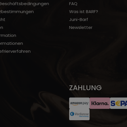
 Geschäftsbedingungen
FAQ
zbestimmungen
Was ist BARF?
cht
Juni-Barf
en
Newsletter
rmation
ormationen
frierverfahren
ZAHLUNG