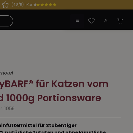
(4.8/5) eKomi
 geöffnet!
Du hast 0 Produkte auf dem Merkzette
rhotel
yBARF® für Katzen vom
d 1000g Portionsware
r. 1059
einfuttermittel für Stubentiger
% natürliche Zutaten und ohne künstliche