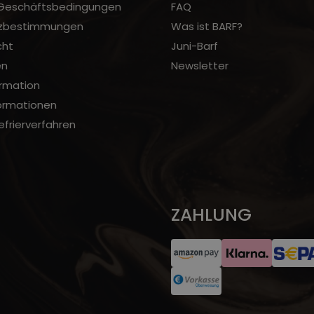
 Geschäftsbedingungen
FAQ
zbestimmungen
Was ist BARF?
cht
Juni-Barf
en
Newsletter
rmation
ormationen
frierverfahren
ZAHLUNG