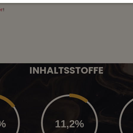
er
!
INHALTSSTOFFE
4%
11,2%