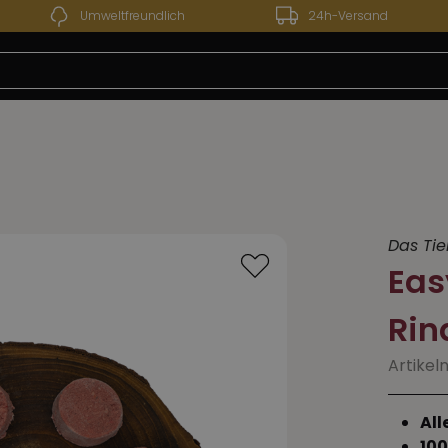
Umweltfreundlich
24h-Versand
 13.07.2026 bis 24.07.2026 - Unser Werksverkauf bleibt
Das Tie
Eas
Rin
Artikeln
All
100