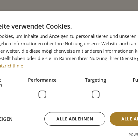
inzeln zu entnehmbaren Portionen
g Vorratstüte. Entnehmen Sie die
ite verwendet Cookies.
 diese im Napf auf. Den
okies, um Inhalte und Anzeigen zu personalisieren und unseren
 So können Sie auch ganz einfach
 geben Informationen über Ihre Nutzung unserer Website auch an
ch-und Gemüsezutaten anrichten,
er weiter, die diese möglicherweise mit anderen Informationen k
Ihre Küche und die Hände bleiben
estellt haben oder die sie im Rahmen Ihrer Nutzung ihrer Dienst
zrichtlinie
malen Genuss!
ne Gefrierverfahrens
t
Performance
Targeting
Fu
h
EIGEN
ALLE ABLEHNEN
ALLE A
ackung bei maximal +2°C auf.
rhalb der Verpackung auftauen, da
POWE