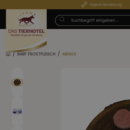
Eigene Herstellung
pringen
Zur Hauptnavigation springen
SOMMERPAUSE
BARF FROSTFLEISCH
MENÜS
Bildergalerie überspringen