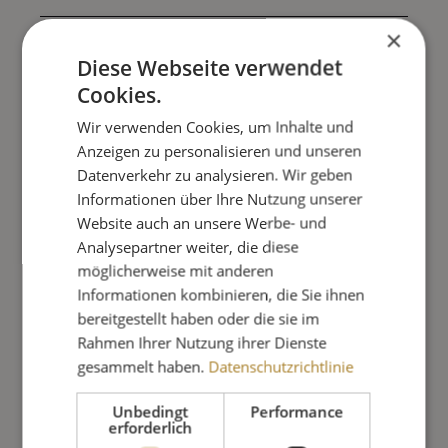
×
Alleinfuttermittel für Stubentiger
Diese Webseite verwendet
100% natürliche Zutaten und ohne
Cookies.
künstliche Zusatzstoffe
Wir verwenden Cookies, um Inhalte und
Anzeigen zu personalisieren und unseren
Datenverkehr zu analysieren. Wir geben
4,99 €
Informationen über Ihre Nutzung unserer
Inkl. 7% MwSt. zzgl. Versandkosten
Website auch an unsere Werbe- und
Analysepartner weiter, die diese
möglicherweise mit anderen
Sofort lieferbar
Lieferung in 1-3 Tage
Informationen kombinieren, die Sie ihnen
Produkt Anzahl: Gib den gewünschte
bereitgestellt haben oder die sie im
Rahmen Ihrer Nutzung ihrer Dienste
gesammelt haben.
Datenschutzrichtlinie
IN DEN WARENKORB
Unbedingt
Performance
erforderlich