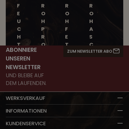
F
R
R
R
E
O
O
O
U
H
H
H
C
P
F
A
H
R
E
S
T
O
T
C
ABONNIERE
ZUM NEWSLETTER ABO
I
T
T
H
UNSEREN
G
EI
E
NEWSLETTER
K
N
UND BLEIBE AUF
EI
DEM LAUFENDEN.
T
WERKSVERKAUF
INFORMATIONEN
KUNDENSERVICE