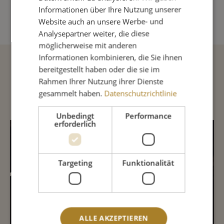
IN DEN WARENKORB
Informationen über Ihre Nutzung unserer
Website auch an unsere Werbe- und
Analysepartner weiter, die diese
möglicherweise mit anderen
Informationen kombinieren, die Sie ihnen
bereitgestellt haben oder die sie im
Beschreibung
Rahmen Ihrer Nutzung ihrer Dienste
gesammelt haben.
Datenschutzrichtlinie
Unbedingt
Performance
erforderlich
INHALTSSTOFFE
Targeting
Funktionalität
5%
84%
8%
4
ALLE AKZEPTIEREN