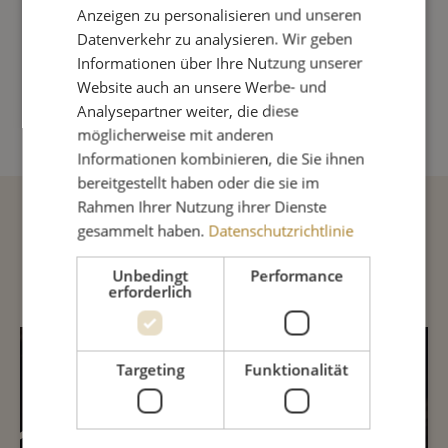
Sofort lieferbar
Lieferung in 1-3 Tage
Anzeigen zu personalisieren und unseren
Datenverkehr zu analysieren. Wir geben
Produkt Anzahl: Gib den gewünschte
Informationen über Ihre Nutzung unserer
Website auch an unsere Werbe- und
IN DEN WARENKORB
Analysepartner weiter, die diese
möglicherweise mit anderen
Informationen kombinieren, die Sie ihnen
bereitgestellt haben oder die sie im
Rahmen Ihrer Nutzung ihrer Dienste
gesammelt haben.
Datenschutzrichtlinie
Beschreibung
Unbedingt
Performance
erforderlich
INHALTSSTOFFE
Targeting
Funktionalität