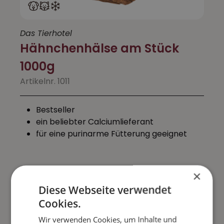
Das Tierhotel
Hähnchenhälse am Stück
1000g
Artikelnr. 1011
Bestseller
ein beliebter Calciumlieferant
für eine purinarme Fütterung geeignet
×
4,30 €
Diese Webseite verwendet
Inkl. 7% MwSt. zzgl. Versandkosten
Cookies.
Wir verwenden Cookies, um Inhalte und