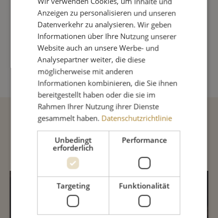
Wir verwenden Cookies, um Inhalte und
Sofort lieferbar
Lieferung in 1-3 Tage
Anzeigen zu personalisieren und unseren
Datenverkehr zu analysieren. Wir geben
Produkt Anzahl: Gib den gewünschte
Informationen über Ihre Nutzung unserer
Website auch an unsere Werbe- und
Analysepartner weiter, die diese
IN DEN WARENKORB
möglicherweise mit anderen
Informationen kombinieren, die Sie ihnen
bereitgestellt haben oder die sie im
Rahmen Ihrer Nutzung ihrer Dienste
gesammelt haben.
Datenschutzrichtlinie
Beschreibung
Unbedingt
Performance
erforderlich
INHALTSSTOFFE
Targeting
Funktionalität