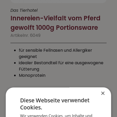
Das Tierhotel
Innereien-Vielfalt vom Pferd
gewolft 1000g Portionsware
Artikelnr. 6049
für sensible Fellnasen und Allergiker
geeignet
idealer Bestandteil für eine ausgewogene
Fütterung
Monoprotein
×
Diese Webseite verwendet
Neue Rezeptur !
Cookies.
Wir verwenden Cookies, um Inhalte und