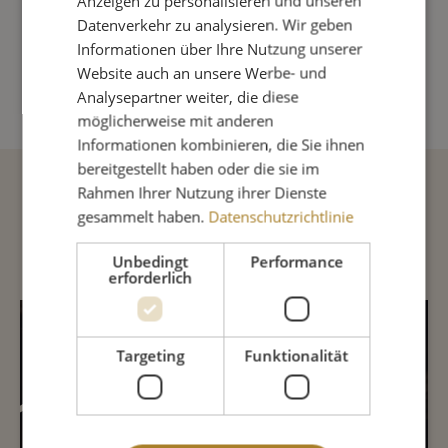
Anzeigen zu personalisieren und unseren
Produkt Anzahl: Gib den gewünschte
Datenverkehr zu analysieren. Wir geben
Informationen über Ihre Nutzung unserer
Website auch an unsere Werbe- und
IN DEN WARENKORB
Analysepartner weiter, die diese
möglicherweise mit anderen
Informationen kombinieren, die Sie ihnen
bereitgestellt haben oder die sie im
Rahmen Ihrer Nutzung ihrer Dienste
Beschreibung
gesammelt haben.
Datenschutzrichtlinie
Unbedingt
Performance
erforderlich
INHALTSSTOFFE
Targeting
Funktionalität