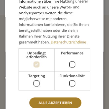
Informationen über Ihre Nutzung unserer
Website auch an unsere Werbe- und
Analysepartner weiter, die diese
möglicherweise mit anderen
Informationen kombinieren, die Sie ihnen
bereitgestellt haben oder die sie im
Beschreibung
Rahmen Ihrer Nutzung ihrer Dienste
gesammelt haben.
Datenschutzrichtlinie
Unbedingt
Performance
INHALTSSTOFFE
erforderlich
Targeting
Funktionalität
4,8%
68,5%
13%
5,4
ALLE AKZEPTIEREN