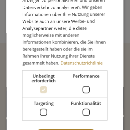
Anzeigen zu personalisieren und unseren
Produkt Anzahl: Gib den gewünschte
Datenverkehr zu analysieren. Wir geben
Informationen über Ihre Nutzung unserer
Website auch an unsere Werbe- und
IN DEN WARENKORB
Analysepartner weiter, die diese
möglicherweise mit anderen
Informationen kombinieren, die Sie ihnen
bereitgestellt haben oder die sie im
Rahmen Ihrer Nutzung ihrer Dienste
Beschreibung
gesammelt haben.
Datenschutzrichtlinie
Unbedingt
Performance
erforderlich
INHALTSSTOFFE
Targeting
Funktionalität