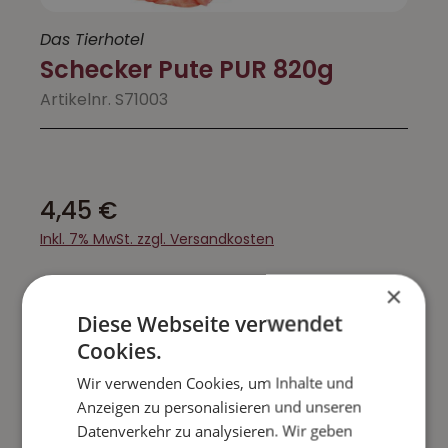
Das Tierhotel
Schecker Pute PUR 820g
Artikelnr. S71003
4,45 €
Inkl. 7% MwSt. zzgl. Versandkosten
×
Sofort lieferbar
Lieferung in 1-3 Tage
Diese Webseite verwendet
Produkt Anzahl: Gib den gewünschte
Cookies.
Wir verwenden Cookies, um Inhalte und
IN DEN WARENKORB
Anzeigen zu personalisieren und unseren
Datenverkehr zu analysieren. Wir geben