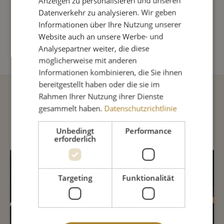
Anzeigen zu personalisieren und unseren
Produkt Anzahl: Gib den gewünschte
Datenverkehr zu analysieren. Wir geben
Informationen über Ihre Nutzung unserer
Website auch an unsere Werbe- und
IN DEN WARENKORB
Analysepartner weiter, die diese
möglicherweise mit anderen
Informationen kombinieren, die Sie ihnen
bereitgestellt haben oder die sie im
Rahmen Ihrer Nutzung ihrer Dienste
Beschreibung
gesammelt haben.
Datenschutzrichtlinie
Unbedingt
Performance
erforderlich
INHALTSSTOFFE
Targeting
Funktionalität